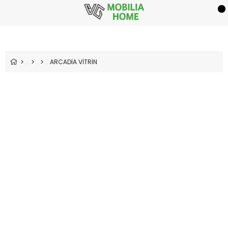
ARCADİA VİTRİN