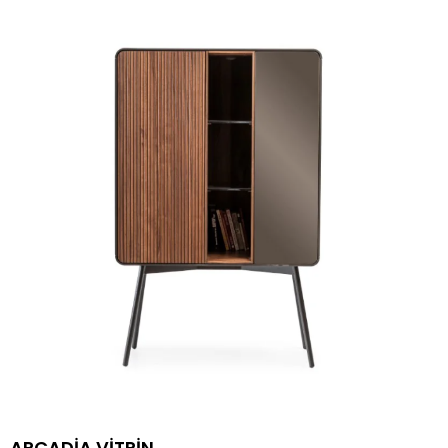
ARCADİA VİTRİN