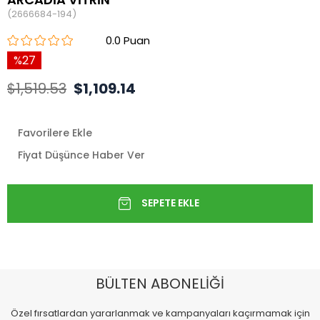
(2666684-194)
0.0
27
$1,519.53
$1,109.14
Favorilere Ekle
Fiyat Düşünce Haber Ver
BÜLTEN ABONELİĞİ
Özel fırsatlardan yararlanmak ve kampanyaları kaçırmamak için