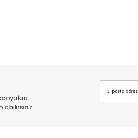
panyaları
bilirsiniz.