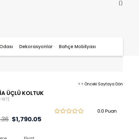
Odası
Dekorasyonlar
Bahçe Mobilyası
< < Önceki Sayfaya Dön
İA ÜÇLÜ KOLTUK
-197)
0.0
.36
$1,790.05
lere
Fiyat