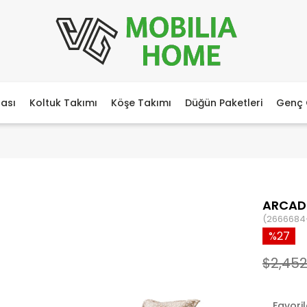
ası
Koltuk Takımı
Köşe Takımı
Düğün Paketleri
Genç 
ARCAD
(2666684
27
$2,452
Favori