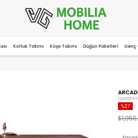
ası
Koltuk Takımı
Köşe Takımı
Düğün Paketleri
Genç 
ARCAD
(2666684-
27
$1,950
Favori