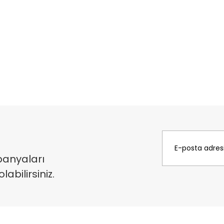
panyaları
bilirsiniz.