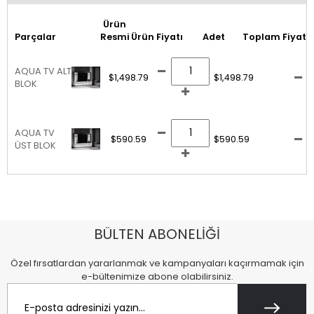
Ürün
Parçalar
Resmi
Ürün Fiyatı
Adet
Toplam Fiyat
AQUA TV ALT
$1,498.79
$1,498.79
BLOK
AQUA TV
$590.59
$590.59
ÜST BLOK
BÜLTEN ABONELİĞİ
Özel fırsatlardan yararlanmak ve kampanyaları kaçırmamak için
e-bültenimize abone olabilirsiniz.