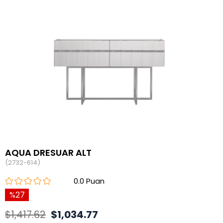
AQUA DRESUAR ALT
(2732-614)
0.0
27
$1,417.62
$1,034.77