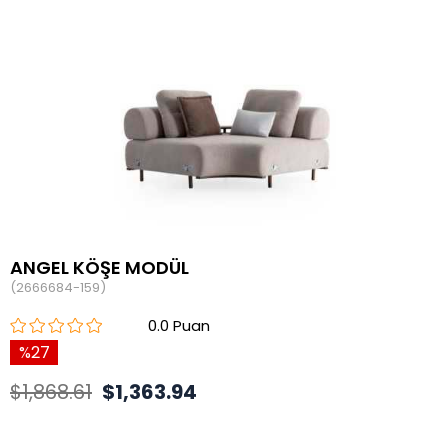
ANGEL KÖŞE MODÜL
(2666684-159)
0.0
27
$1,868.61
$1,363.94