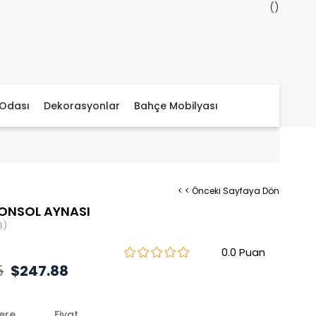
Odası
Dekorasyonlar
Bahçe Mobilyası
< < Önceki Sayfaya Dön
ONSOL AYNASI
3)
0.0
5
$247.88
lere
Fiyat