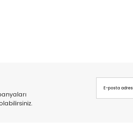
panyaları
bilirsiniz.