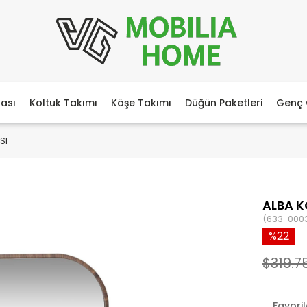
ası
Koltuk Takımı
Köşe Takımı
Düğün Paketleri
Genç 
SI
ALBA K
(633-000
22
$319.7
Favori