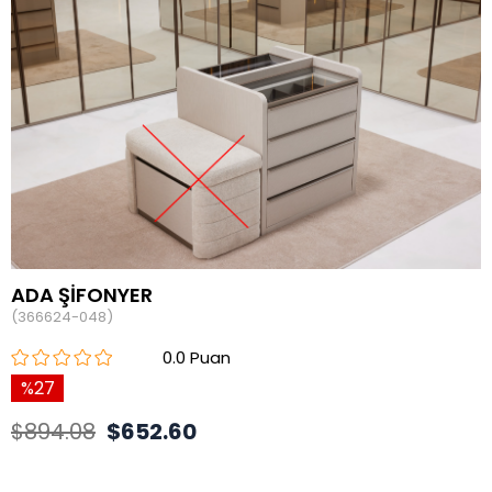
ADA ŞİFONYER
(366624-048)
0.0
27
$894.08
$652.60