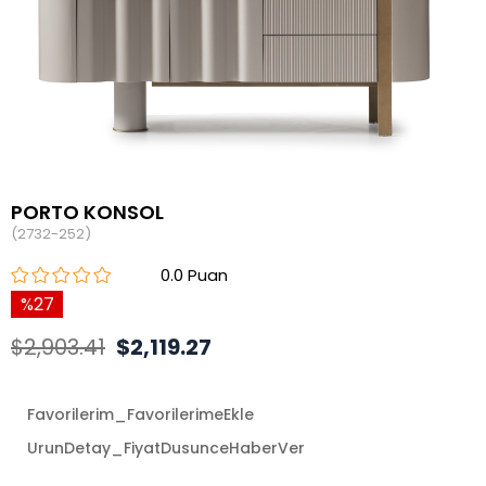
PORTO KONSOL
(2732-252)
0.0
27
$2,903.41
$2,119.27
Favorilerim_FavorilerimeEkle
UrunDetay_FiyatDusunceHaberVer