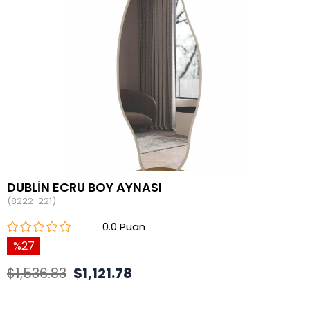
DUBLİN ECRU BOY AYNASI
(8222-221)
0.0
27
$1,536.83
$1,121.78